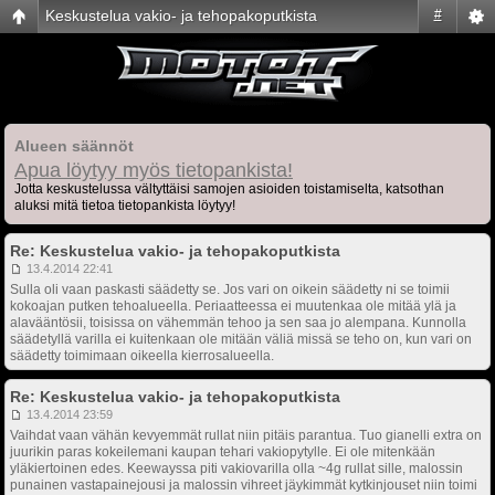
Keskustelua vakio- ja tehopakoputkista
#
Alueen säännöt
Apua löytyy myös tietopankista!
Jotta keskustelussa vältyttäisi samojen asioiden toistamiselta, katsothan
aluksi mitä tietoa tietopankista löytyy!
Re: Keskustelua vakio- ja tehopakoputkista
13.4.2014 22:41
Sulla oli vaan paskasti säädetty se. Jos vari on oikein säädetty ni se toimii
kokoajan putken tehoalueella. Periaatteessa ei muutenkaa ole mitää ylä ja
alavääntösii, toisissa on vähemmän tehoo ja sen saa jo alempana. Kunnolla
säädetyllä varilla ei kuitenkaan ole mitään väliä missä se teho on, kun vari on
säädetty toimimaan oikeella kierrosalueella.
Re: Keskustelua vakio- ja tehopakoputkista
13.4.2014 23:59
Vaihdat vaan vähän kevyemmät rullat niin pitäis parantua. Tuo gianelli extra on
juurikin paras kokeilemani kaupan tehari vakiopytylle. Ei ole mitenkään
yläkiertoinen edes. Keewayssa piti vakiovarilla olla ~4g rullat sille, malossin
punainen vastapainejousi ja malossin vihreet jäykimmät kytkinjouset niin toimi