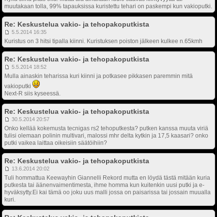
muutakaan tolla, 99% tapauksissa kuristettu tehari on paskempi kun vakioputki.
Re: Keskustelua vakio- ja tehopakoputkista
5.5.2014 16:35
Kuristus on 3 hitsi tipalla kiinni. Kuristuksen poiston jälkeen kulkee n.65kmh
Re: Keskustelua vakio- ja tehopakoputkista
5.5.2014 18:52
Mulla ainaskin teharissa kuri kiinni ja potkasee pikkasen paremmin mitä
vakioputki
Next-R siis kyseessä.
Re: Keskustelua vakio- ja tehopakoputkista
30.5.2014 20:57
Onko kellää kokemusta tecnigas rs2 tehoputkesta? putken kanssa muuta viriä
tulisi olemaan polinin multivari, malossi mhr delta kytkin ja 17,5 kaasari? onko
putki vaikea laittaa oikeisiin säätöihiin?
Re: Keskustelua vakio- ja tehopakoputkista
13.6.2014 20:02
Tuli hommattua Keewayhin Giannelli Rekord mutta en löydä tästä mitään kuria
putkesta tai äänenvaimentimesta, ihme homma kun kuitenkin uusi putki ja e-
hyväksytty.Ei kai tämä oo joku uus malli jossa on paisarissa tai jossain muualla
kuri.