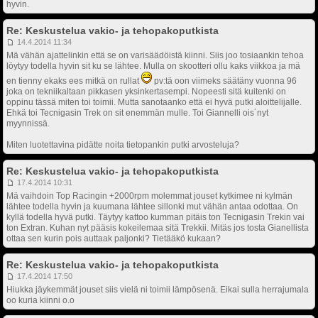
hyvin.
Re: Keskustelua vakio- ja tehopakoputkista
14.4.2014 11:34
Mä vähän ajattelinkin että se on varisäädöistä kiinni. Siis joo tosiaankin tehoa
löytyy todella hyvin sit ku se lähtee. Mulla on skootteri ollu kaks viikkoa ja mä
en tienny ekaks ees mitkä on rullat
pv:tä oon viimeks säätäny vuonna 96
joka on tekniikaltaan pikkasen yksinkertasempi. Nopeesti sitä kuitenki on
oppinu tässä miten toi toimii. Mutta sanotaanko että ei hyvä putki aloittelijalle.
Ehkä toi Tecnigasin Trek on sit enemmän mulle. Toi Giannelli ois´nyt
myynnissä.
Miten luotettavina pidätte noita tietopankin putki arvosteluja?
Re: Keskustelua vakio- ja tehopakoputkista
17.4.2014 10:31
Mä vaihdoin Top Racingin +2000rpm molemmat jouset kytkimee ni kylmän
lähtee todella hyvin ja kuumana lähtee sillonki mut vähän antaa odottaa. On
kyllä todella hyvä putki. Täytyy kattoo kumman pitäis ton Tecnigasin Trekin vai
ton Extran. Kuhan nyt pääsis kokeilemaa sitä Trekkii. Mitäs jos tosta Gianellista
ottaa sen kurin pois auttaak paljonki? Tietääkö kukaan?
Re: Keskustelua vakio- ja tehopakoputkista
17.4.2014 17:50
Hiukka jäykemmät jouset siis vielä ni toimii lämpösenä. Eikai sulla herrajumala
oo kuria kiinni o.o