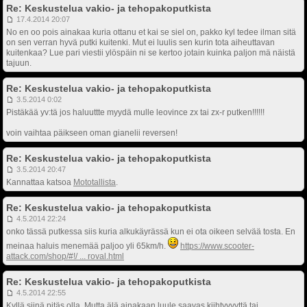
Re: Keskustelua vakio- ja tehopakoputkista
17.4.2014 20:07
No en oo pois ainakaa kuria ottanu et kai se siel on, pakko kyl tedee ilman sitä
on sen verran hyvä putki kuitenki. Mut ei luulis sen kurin tota aiheuttavan
kuitenkaa? Lue pari viestii ylöspäin ni se kertoo jotain kuinka paljon mä näistä
tajuun.
Re: Keskustelua vakio- ja tehopakoputkista
3.5.2014 0:02
Pistäkää yv:tä jos haluuttte myydä mulle leovince zx tai zx-r putken!!!!!!
voin vaihtaa päikseen oman gianelii reversen!
Re: Keskustelua vakio- ja tehopakoputkista
3.5.2014 20:47
Kannattaa katsoa
Mototallista
.
Re: Keskustelua vakio- ja tehopakoputkista
4.5.2014 22:24
onko tässä putkessa siis kuria alkukäyrässä kun ei ota oikeen selvää tosta. En
meinaa haluis menemää paljoo yli 65km/h.
https://www.scooter-
attack.com/shop/#!/ ... roval.html
Re: Keskustelua vakio- ja tehopakoputkista
4.5.2014 22:55
Kyllä siinä pitäs olla. Mutta älä ainakaan luule saavas kiihtyvyyttä tai