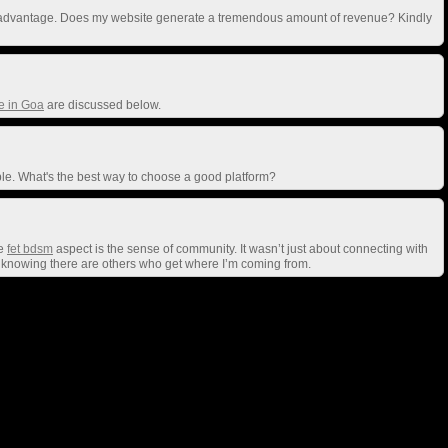
 an advantage. Does my website generate a tremendous amount of revenue? Kindly
e in Goa
are discussed below.
ble. What's the best way to choose a good platform?
he
fet bdsm
aspect is the sense of community. It wasn’t just about connecting with
ice knowing there are others who get where I’m coming from.