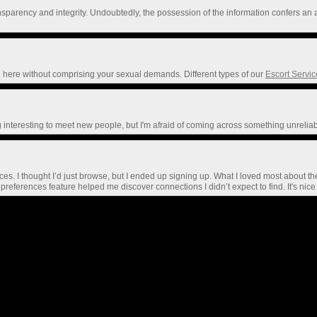
ransparency and integrity. Undoubtedly, the possession of the information confers
re here without comprising your sexual demands. Different types of our
Escort Servic
 interesting to meet new people, but I'm afraid of coming across something unrelia
es. I thought I’d just browse, but I ended up signing up. What I loved most about t
ed preferences feature helped me discover connections I didn’t expect to find. It's n