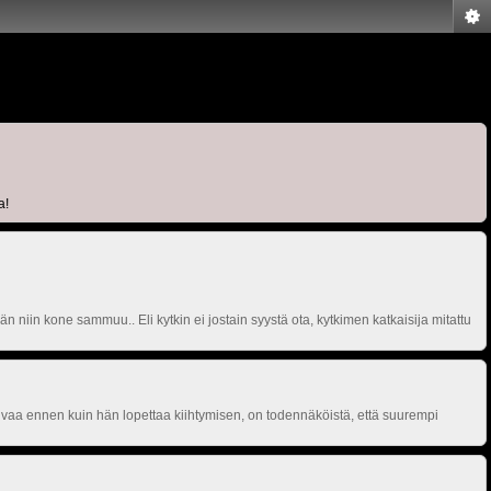
a!
än niin kone sammuu.. Eli kytkin ei jostain syystä ota, kytkimen katkaisija mitattu
iivaa ennen kuin hän lopettaa kiihtymisen, on todennäköistä, että suurempi