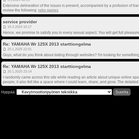
Extensive delineation of the issues is present, accompanied by a profusion of t
review the following:
retro games
service provider
16.3.2024 10:17
Hence, we promise to satisfy you in every sexual aspect. You will get full pleasu
Re: YAMAHA Wr 125X 2013 starttiongelma
20.1.2025 22:01
Guys, what do you think about dating through websites? I'm looking for something
Re: YAMAHA Wr 125X 2013 starttiongelma
20.1.2025 23:14
I randomly came across this site while reading an article about unique online spac
people; it also felt like a space where I could learn, share, and grow. The detail
Hyppää: