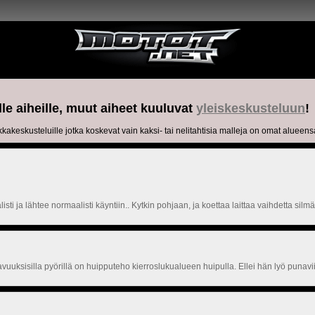
lle aiheille, muut aiheet kuuluvat
yleiskeskusteluun
!
kkakeskusteluille jotka koskevat vain kaksi- tai nelitahtisia malleja on omat alueens
sti ja lähtee normaalisti käyntiin.. Kytkin pohjaan, ja koettaa laittaa vaihdetta silmä
avuuksisilla pyörillä on huipputeho kierroslukualueen huipulla. Ellei hän lyö punav