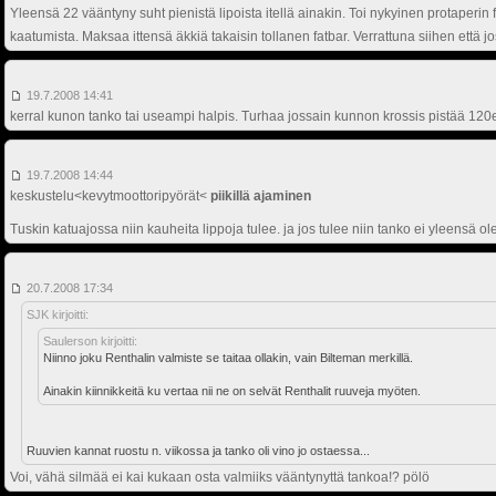
Yleensä 22 vääntyny suht pienistä lipoista itellä ainakin. Toi nykyinen protaperin
kaatumista. Maksaa ittensä äkkiä takaisin tollanen fatbar. Verrattuna siihen että 
19.7.2008 14:41
kerral kunon tanko tai useampi halpis. Turhaa jossain kunnon krossis pistää 12
19.7.2008 14:44
keskustelu<kevytmoottoripyörät<
piikillä ajaminen
Tuskin katuajossa niin kauheita lippoja tulee. ja jos tulee niin tanko ei yleensä o
20.7.2008 17:34
SJK kirjoitti:
Saulerson kirjoitti:
Niinno joku Renthalin valmiste se taitaa ollakin, vain Bilteman merkillä.
Ainakin kiinnikkeitä ku vertaa nii ne on selvät Renthalit ruuveja myöten.
Ruuvien kannat ruostu n. viikossa ja tanko oli vino jo ostaessa...
Voi, vähä silmää ei kai kukaan osta valmiiks vääntynyttä tankoa!? pölö