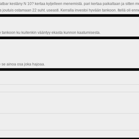
 fatbar kestäny N 10? kertaa kyljelleen menemistä. pari kertaa paikaltaan ja sitten 
jos joutuis ostamaan 22 suht. useasti. Kerralla investoi hyvään tankoon. Itellä oli 
0e tankoon ku kuitenkin vääntyy ekasta kunnon kaatumisesta.
le se ainoa osa joka hajoaa.