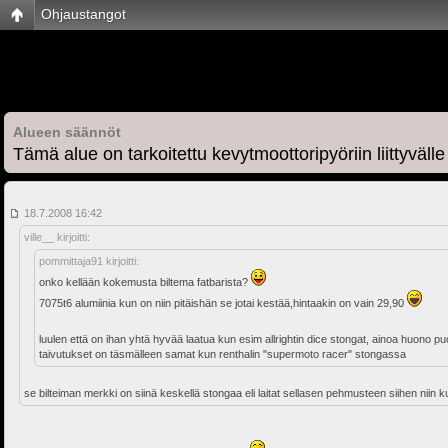
Ohjaustangot
Alueen säännöt
Tämä alue on tarkoitettu kevytmoottoripyöriin liittyvälle
18.7.2008 16:42
ville__ kirjoitti:
pommittaja91 kirjoitti:
onko kellään kokemusta biltema fatbarista?
7075t6 alumiinia kun on niin pitäishän se jotai kestää,hintaakin on vain 29,90
luulen että on ihan yhtä hyvää laatua kun esim allrightin dice stongat, ainoa huono p
taivutukset on täsmälleen samat kun renthalin "supermoto racer" stongassa
se bilteiman merkki on siinä keskellä stongaa eli laitat sellasen pehmusteen siihen niin