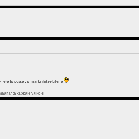
i on että tangossa varmaankin lukee biltema
 maanantaikappale vaiko ei.