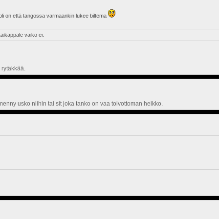
uoli on että tangossa varmaankin lukee biltema
aikappale vaiko ei.
 rytäkkää.
ä menny usko niihin tai sit joka tanko on vaa toivottoman heikko.