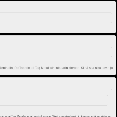
enthalin, ProTaperin tai Tag Metalssin fatbaarin kieroon. Siinä saa aika kovin jo
erin tai Tag Metalssin fatbaarin kieroon. Siinä saa aika kovin jo kaatua, että se vääntyy