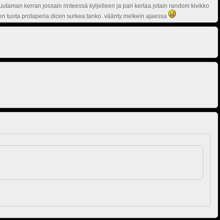
muutaman kerran jossain rinteessä kyljelleen ja pari kertaa jotain random kivikko
ennen tuota protaperia dicen surkea tanko. väänty melkein ajaessa