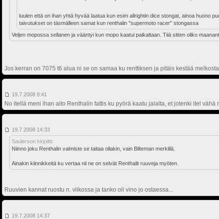
luulen että on ihan yhtä hyvää laatua kun esim allrightin dice stongat, ainoa huono p
taivutukset on täsmälleen samat kun renthalin "supermoto racer" stongassa
Veljen mopossa sellanen ja vääntyi kun mopo kaatui paikaltaan. Tiiä sitten oliko maanant
Jos kerran on 7075 t6 alua ni se on samaa ku renttiksen ja pitäis kestää melkosta
19.7.2008 9:41
No itellä meni ihan aito Renthalin fattis ku pyörä kaatu jalalta, et jotenki itel väh
19.7.2008 14:33
Saulerson kirjoitti:
Niinno joku Renthalin valmiste se taitaa ollakin, vain Bilteman merkillä.
Ainakin kiinnikkeitä ku vertaa nii ne on selvät Renthalit ruuveja myöten.
Ruuvien kannat ruostu n. viikossa ja tanko oli vino jo ostaessa...
19.7.2008 14:37