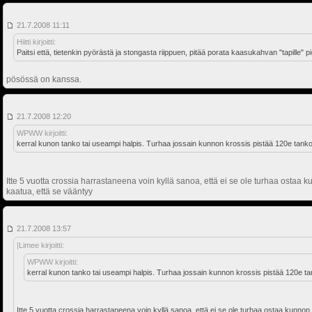
21.7.2008 11:11
Hiitti kirjoitti:
Paitsi että, tietenkin pyörästä ja stongasta riippuen, pitää porata kaasukahvan "tapille
pösössä on kanssa.
21.7.2008 12:20
WPWW kirjoitti:
kerral kunon tanko tai useampi halpis. Turhaa jossain kunnon krossis pistää 120e tan
Itte 5 vuotta crossia harrastaneena voin kyllä sanoa, että ei se ole turhaa ostaa
kaatua, että se vääntyy
21.7.2008 13:57
|Limee kirjoitti:
WPWW kirjoitti:
kerral kunon tanko tai useampi halpis. Turhaa jossain kunnon krossis pistää 120e 
Itte 5 vuotta crossia harrastaneena voin kyllä sanoa, että ei se ole turhaa ostaa kunnon