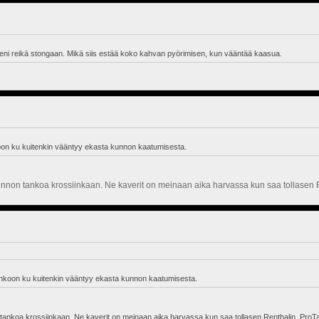
" pieni reikä stongaan. Mikä siis estää koko kahvan pyörimisen, kun vääntää kaasua.
koon ku kuitenkin vääntyy ekasta kunnon kaatumisesta.
 kunnon tankoa krossiinkaan. Ne kaverit on meinaan aika harvassa kun saa tollasen R
tankoon ku kuitenkin vääntyy ekasta kunnon kaatumisesta.
 tankoa krossiinkaan. Ne kaverit on meinaan aika harvassa kun saa tollasen Renthalin, ProTap