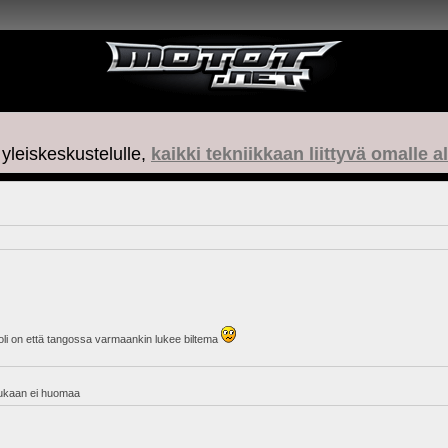
 yleiskeskustelulle,
kaikki tekniikkaan liittyvä omalle a
uoli on että tangossa varmaankin lukee biltema
 kukaan ei huomaa