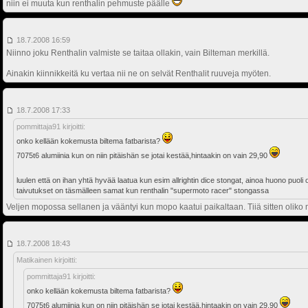
niin ei muuta kun renthalin pehmuste päälle
18.7.2008 16:59
Niinno joku Renthalin valmiste se taitaa ollakin, vain Bilteman merkillä.
Ainakin kiinnikkeitä ku vertaa nii ne on selvät Renthalit ruuveja myöten.
18.7.2008 17:33
pommittaja91 kirjoitti:
onko kellään kokemusta biltema fatbarista?
7075t6 alumiinia kun on niin pitäishän se jotai kestää,hintaakin on vain 29,90
luulen että on ihan yhtä hyvää laatua kun esim allrightin dice stongat, ainoa huono puol
taivutukset on täsmälleen samat kun renthalin "supermoto racer" stongassa
Veljen mopossa sellanen ja vääntyi kun mopo kaatui paikaltaan. Tiiä sitten oliko
18.7.2008 18:43
Matikainen kirjoitti:
pommittaja91 kirjoitti:
onko kellään kokemusta biltema fatbarista?
7075t6 alumiinia kun on niin pitäishän se jotai kestää,hintaakin on vain 29,90