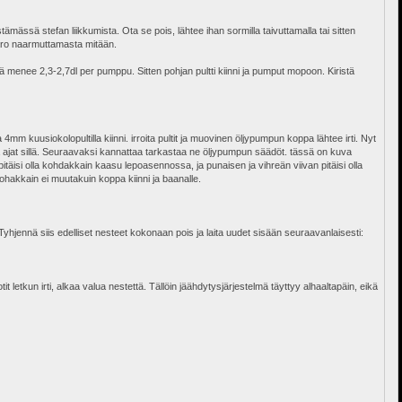
stämässä stefan liikkumista. Ota se pois, lähtee ihan sormilla taivuttamalla tai sitten
 Varo naarmuttamasta mitään.
jyä menee 2,3-2,7dl per pumppu. Sitten pohjan pultti kiinni ja pumput mopoon. Kiristä
m kuusiokolopultilla kiinni. irroita pultit ja muovinen öljypumpun koppa lähtee irti. Nyt
ja ajat sillä. Seuraavaksi kannattaa tarkastaa ne öljypumpun säädöt. tässä on kuva
pitäisi olla kohdakkain kaasu lepoasennossa, ja punaisen ja vihreän viivan pitäisi olla
ohakkain ei muutakuin koppa kiinni ja baanalle.
hjennä siis edelliset nesteet kokonaan pois ja laita uudet sisään seuraavanlaisesti:
 letkun irti, alkaa valua nestettä. Tällöin jäähdytysjärjestelmä täyttyy alhaaltapäin, eikä