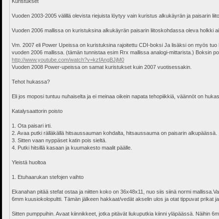
Kuristukset
Vuoden 2003-2005 välillä olevista riejuista löytyy vain kuristus alkukäyrän ja paisarin lii
Vuoden 2006 mallissa on kuristuksina alkukäyrän paisarin liitoskohdassa oleva holkki ai
Vm. 2007 eli Power Upeissa on kuristuksina rajoitettu CDI-boksi Ja lisäksi on myös tuo 
vuoden 2006 mallissa. (tämän tunnistaa esim Rrx mallissa analogi-mittarista.) Boksin po
http://www.youtube.com/watch?v=kzfAngBJjM0
Vuoden 2008 Power-upeissa on samat kuristukset kuin 2007 vuotisessakin.
Tehot hukassa?
Eli jos moposi tuntuu nuhaiselta ja ei meinaa oikein napata tehopiikkiä, väännöt on hukass
Katalysaattorin poisto
1. Ota paisari irti.
2. Avaa putki rälläkällä hitsaussauman kohdalta, hitsaussauma on paisarin alkupäässä.
3. Sitten vaan nyppäset katin pois sieltä.
4. Putki hitsillä kasaan ja kuumakesto maalit päälle.
Yleistä huoltoa
1. Etuhaarukan stefojen vaihto
Ekanahan pitää stefat ostaa ja niitten koko on 36x48x11, nuo siis siinä normi mallissa.V
6mm kuusiokolopultti. Tämän jälkeen hakkaat/vedät akselin ulos ja otat tippuvat prikat ja 
Sitten pumppuihin. Avaat kiinnikkeet, jotka pitävät liukuputkia kiinni yläpäässä. Näihin 