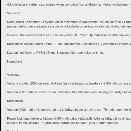
-Moottorissa ei mitään suurempaa vikaa ole, paitsi (jos tätäkään nyt viaksi voi laskea) h
Suuttimet
Miten suutin vaihdetaan? Löysäät ensin molemmat letkukiristimet, imukaulasta sekä ilman
ruuvia, kaikki ovat suuttimia, se isoin siinä keskellä on pääsuutin joka siis täytyy vaihtaa
Vakiona -06 vuoden malleissa suutin on kokoa 78. Power Up malleissa eli 2007 vakiona 
Kurittomalle kelpaa suutin väliltä 92-105, molemmille vuosimalleille, kylmemmille keleille s
Kaasutin on Dellorto PHBN 16mm. Suuttimen kierteen koko on 6mm.
Nopeuksia
Vakioina
Vakiona vuoden 2006 on aivan törkeän laiska ja huiput on tasella siinä 50km/h pinnass
Vuoden 2007 malli eli Power Up on vakiona suht koht pirteä johtuen lyhyistä välityksist
Kurittomina
Vuoden 2006 malli on jo sopivan pirteä ja kiihtyy hyvin ja kulkee sen 75km/h, eteen voi h
Power Upit taas kulkevat hiukan yli 60 km/h vakio välityksillä, joilla ne kiihtyvät hyvin j
mopo ei tunnu laiskalta. 14 piikkisellä eturattaalla on saatu jopa 75km/h nopeus.