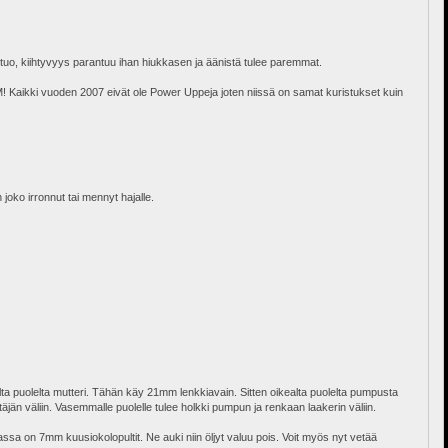
 tuo, kiihtyvyys parantuu ihan hiukkasen ja äänistä tulee paremmat.
OM! Kaikki vuoden 2007 eivät ole Power Uppeja joten niissä on samat kuristukset kuin
 joko irronnut tai mennyt hajalle.
lta puolelta mutteri. Tähän käy 21mm lenkkiavain. Sitten oikealta puolelta pumpusta
äjän väliin. Vasemmalle puolelle tulee holkki pumpun ja renkaan laakerin väliin.
assa on 7mm kuusiokolopultit. Ne auki niin öljyt valuu pois. Voit myös nyt vetää