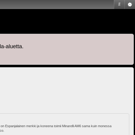
#
la-aluetta.
ju on Espanjalainen merkki ja koneena toimii Minarelli AM6 sama kuin monessa
co.