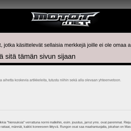
, jotka käsittelevät sellaisia merkkejä joille ei ole omaa a
tä sitä tämän sivun sijaan
a aihetta koskevia artikkeleita, tutustu niihin sekä alla olevaan yhteenvetoon.
kkia "hienouksia" verrattuna normi malleihin, esim. jousitus, jarrut yms. ovat paremmat. Rie
, rattaat, männät, kaikki koneeseen liittyvä. Rungon osat saa maahantuojalta, jokahan on Mas