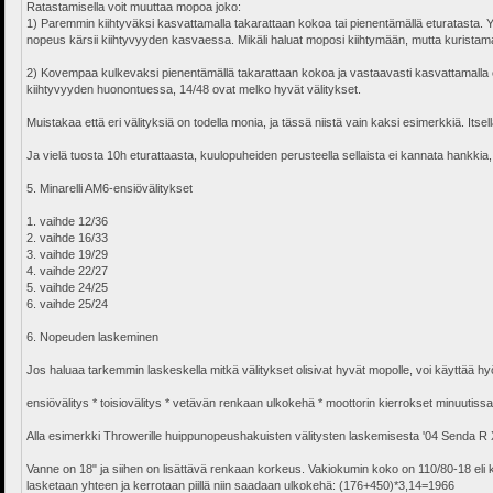
Ratastamisella voit muuttaa mopoa joko:
1) Paremmin kiihtyväksi kasvattamalla takarattaan kokoa tai pienentämällä eturatasta. Yle
nopeus kärsii kiihtyvyyden kasvaessa. Mikäli haluat moposi kiihtymään, mutta kuristam
2) Kovempaa kulkevaksi pienentämällä takarattaan kokoa ja vastaavasti kasvattamalla
kiihtyvyyden huonontuessa, 14/48 ovat melko hyvät välitykset.
Muistakaa että eri välityksiä on todella monia, ja tässä niistä vain kaksi esimerkkiä. Itse
Ja vielä tuosta 10h eturattaasta, kuulopuheiden perusteella sellaista ei kannata hankkia
5. Minarelli AM6-ensiövälitykset
1. vaihde 12/36
2. vaihde 16/33
3. vaihde 19/29
4. vaihde 22/27
5. vaihde 24/25
6. vaihde 25/24
6. Nopeuden laskeminen
Jos haluaa tarkemmin laskeskella mitkä välitykset olisivat hyvät mopolle, voi käyttää
ensiövälitys * toisiovälitys * vetävän renkaan ulkokehä * moottorin kierrokset minuutiss
Alla esimerkki Throwerille huippunopeushakuisten välitysten laskemisesta '04 Senda R 
Vanne on 18" ja siihen on lisättävä renkaan korkeus. Vakiokumin koko on 110/80-18 e
lasketaan yhteen ja kerrotaan piillä niin saadaan ulkokehä: (176+450)*3,14=1966