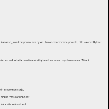
 kasassa, joka kompensoi sitä hyvin. Tuloksesta voimme päätellä, että vakiovälitykset
o hieman laskeskella minkälaiset välitykset kannattaa mopolleen ostaa. Tässä
eli-numeroinen sarja.
sinulle "maileja/tunnissa".
äisi olla kalibroitunut.