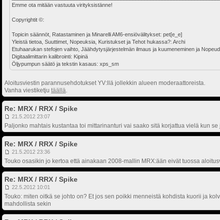
Emme ota mitään vastuuta virityksistänne!
Copyrightit ©:
Topicin säännöt, Ratastaminen ja Minarelli AM6-ensiövälitykset: pet[e_e]
Yleistä tietoa, Suuttimet, Nopeuksia, Kuristukset ja Tehot hukassa?: Archi
Etuhaarukan stefojen vaihto, Jäähdytysjärjestelmän ilmaus ja kuumeneminen ja Nopeud
Digitaalimittarin kalibrointi: Kipinä
Öljypumpun säätö ja tekstin kasaus: xps_sm
Aloitusviestin parannusehdotukset YV:llä jollekkin alueen moderaattoreista.
Vanha viestiketju
täällä
.
Re: MRX / RRX / Spike
21.5.2012 23:07
Paljonko mahtais kustantaa toi mittarinanturi vai saako sitä korjattua vielä kun se j
Re: MRX / RRX / Spike
21.5.2012 23:36
Touko osasikin jo kertoa että ainakaan 2008-mallin MRX:ään eivät tuossa aloitusvie
Re: MRX / RRX / Spike
22.5.2012 10:01
Touko: miten oitkä se johto on? Et jos sen poikki menneistä kohdista kuorii ja kolvaa y
mahdollista sekin