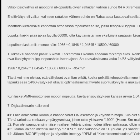
Vakio toisiovälitys eli moottorin ulkopuolella olvien rattaiden välinen suhde 04 R Xtre
Ensiövälitys eli valitun vaihteen rattaiden välinen suhde on Rabasassa kuutosvaihteella
Moottorin kierroksiksi kannattaa ottaa tässä tapauksessa se, jossa tehopiikki loppuu.
Lopuksi kaikki pitää jakaa luvulla 60000, jotta käyttämistämme yksiköistä saataisiin kilo
Lopullinen lasku siis menee näin: 1966 * 0,1846 * 1,04545 * 10500 / 60000
Tulokseksi saadaan päälle 66km/h. Tarkemmilla lukemilla saadaan tarkempi tulos. Renka
ovat liian lyhyet huippunopeushakuiseen ajoon. Seuraavaksi sama lasku 14/53-välityksil
1966 * 0,2642 * 1,04545 * 10500 / 60000 = ~95km/h
Tästä voimme olettaa, että välitykset ovat liian pitkät, koska pelkällä tehoputkella me
tapauksessa 14/60-välitykset olisivat optimaalisimmat hyvälle suorituskyvylle ja mukavall
Kun lasket AM6-moottorisen mopon nopeutta, käytä ensiövälityksen kanssa arvoa 1,04
7. Digitaalimittarin kalibrointi
#1: Laita avain virtalukkoon ja käännä virrat ON asentoon ja käynnistä mopo. Kun olet s
Tämä tarkoittaa renkaan ympäryysmittaa, johon tulee yleisarvo "1900". (Huom. Sm-malli
#2: Kun olet saanut ensimmäisen vaiheen tehtyä, paina modea jälleen pohjassa, jolloin näytt
#3: Tämän jälkeen mittariin ilmestyy "PULSE", siinä vakioarvo on 11. (huom. jos säädä
#4: Jälleen "MODE" pohjaan ja näyttöön ilmestyy "RPM" eli "Kierrokset/minuutissa" Yleisarvo
______________________________________________________________________