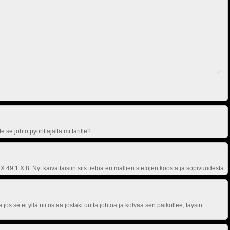
 se johto pyörittäjältä mittarille?
9,1 X 8. Nyt kaivattaisiin siis tietoa eri mallien stefojen koosta ja sopivuudesta.
e jos se ei yllä nii ostaa jostaki uutta johtoa ja kolvaa sen paikollee, täysin