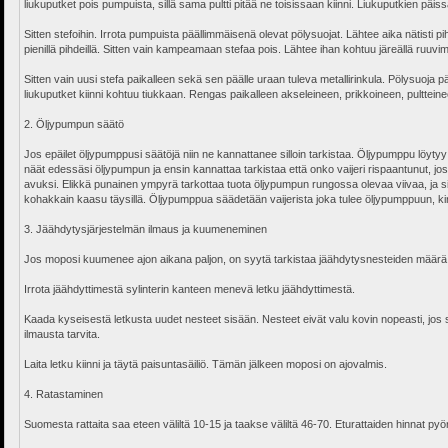
liukuputket pois pumpuista, sillä sama pultti pitää ne toisissaan kiinni. Liukuputkien päissä
Sitten stefoihin. Irrota pumpuista päällimmäisenä olevat pölysuojat. Lähtee aika nätisti pih
pienillä pihdeillä. Sitten vain kampeamaan stefaa pois. Lähtee ihan kohtuu järeällä ruuvim
Sitten vain uusi stefa paikalleen sekä sen päälle uraan tuleva metallirinkula. Pölysuoja pä
liukuputket kiinni kohtuu tiukkaan. Rengas paikalleen akseleineen, prikkoineen, pultteine
2. Öljypumpun säätö
Jos epäilet öljypumppusi säätöjä niin ne kannattanee silloin tarkistaa. Öljypumppu löytyy
näät edessäsi öljypumpun ja ensin kannattaa tarkistaa että onko vaijeri rispaantunut, j
avuksi. Elikkä punainen ympyrä tarkottaa tuota öljypumpun rungossa olevaa viivaa, ja sinin
kohakkain kaasu täysillä. Öljypumppua säädetään vaijerista joka tulee öljypumppuun, kir
3. Jäähdytysjärjestelmän ilmaus ja kuumeneminen
Jos moposi kuumenee ajon aikana paljon, on syytä tarkistaa jäähdytysnesteiden määrä. Jo
Irrota jäähdyttimestä sylinterin kanteen menevä letku jäähdyttimestä.
Kaada kyseisestä letkusta uudet nesteet sisään. Nesteet eivät valu kovin nopeasti, jos sin
ilmausta tarvita.
Laita letku kiinni ja täytä paisuntasäiliö. Tämän jälkeen moposi on ajovalmis.
4. Ratastaminen
Suomesta rattaita saa eteen väliltä 10-15 ja taakse väliltä 46-70. Eturattaiden hinnat pyörii