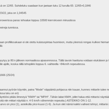
messä on 12/65. Suhdeluku saadaan kun jaetaan luku 12 luvulla 65: 12/65=0,1846
 23/22, joka on 1,04545
 Throwerissa paras tehoalue loppuu 10500 kierrokseen minuutissa
metreja tunnissa.
an profiilissakaan ei ole otettu kulutuspintaa huomioon, mutta yleensä rengas kulkee hieman
lä:
no hyytyy jo 80:n jälkeen normaalissa ajoasennossa. Tällä tavoin haettuna voidaan etukäteen j
e ajolle, koska niillä tehopiikki loppuu 6. vaihteella ~84km/h nopeudessa.
1666 (25/24)
aannut pyörän käyntiin, paina "Mode" näppäintä pohjassa niin kauan, kunnes mittariin tulee n
ssa luku on eri)
öösi pitäisi ilmestyä "KM/H" tai "MP/H". Tähän laitat KM/H, jollet halua että mittarisi näyttää 
t sitä niin mittari näyttää n. 4-5 km/h vähemmän nopeutta.) ASTEIKKO ON 1-12.
 on yksi (1), asteikolla yksi-kuusi (1-6). Ja kun olet nämä kaikki vaiheet tehnyt, mittarisi pit
___