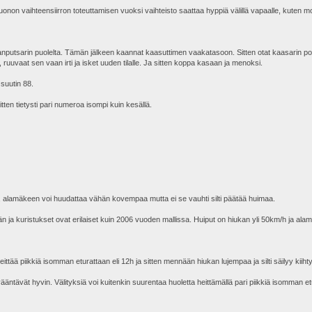
uonon vaihteensiirron toteuttamisen vuoksi vaihteisto saattaa hyppiä välillä vapaalle, kuten m
putsarin puolelta. Tämän jälkeen kaannat kaasuttimen vaakatasoon. Sitten otat kaasarin pohj
, ruuvaat sen vaan irti ja isket uuden tilalle. Ja sitten koppa kasaan ja menoksi.
suutin 88.
itten tietysti pari numeroa isompi kuin kesällä.
a, alamäkeen voi huudattaa vähän kovempaa mutta ei se vauhti silti päätää huimaa.
ään ja kuristukset ovat erilaiset kuin 2006 vuoden mallissa. Huiput on hiukan yli 50km/h ja a
eittää piikkiä isomman eturattaan eli 12h ja sitten mennään hiukan lujempaa ja silti säilyy ki
a vääntävät hyvin. Välityksiä voi kuitenkin suurentaa huoletta heittämällä pari piikkiä isomman e