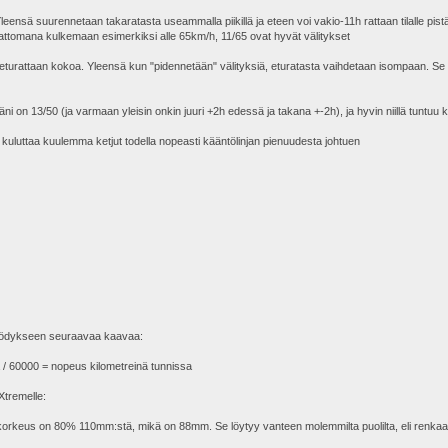
ensä suurennetaan takaratasta useammalla piikillä ja eteen voi vakio-11h rattaan tilalle pistä
attomana kulkemaan esimerkiksi alle 65km/h, 11/65 ovat hyvät välitykset
 eturattaan kokoa. Yleensä kun "pidennetään" välityksiä, eturatasta vaihdetaan isompaan. 
lläni on 13/50 (ja varmaan yleisin onkin juuri +2h edessä ja takana +-2h), ja hyvin niillä tuntuu
, kuluttaa kuulemma ketjut todella nopeasti kääntölinjan pienuudesta johtuen
 hyödykseen seuraavaa kaavaa:
a / 60000 = nopeus kilometreinä tunnissa
Xtremelle:
li korkeus on 80% 110mm:stä, mikä on 88mm. Se löytyy vanteen molemmilta puolilta, eli re