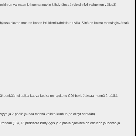
onikin on varmaan jo huomannutkin kiihdyttäessä (yleisin 5/6 vaihteitten välissä)
assa olevan mustan kopan irti, kiinni kahdella ruuvilla. Siinä on kolme messinginväristä
lamäkeenkään ei paljoa kasva koska on rajoitettu CDI-boxi. Jaksaa mennä 2-päällä.
ihtyvyys ja 2-päällä jaksaa mennä vaikka kuuhun(no ei nyt sentään)
turattaan (13), 13 piikkisellä kiihtyvyys ja 2-päällä ajaminen on edelleen jouhevaa ja