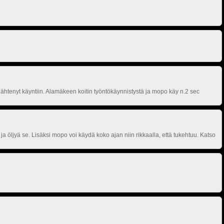
ähtenyt käyntiin. Alamäkeen koitin työntökäynnistystä ja mopo käy n.2 sec
 öljyä se. Lisäksi mopo voi käydä koko ajan niin rikkaalla, että tukehtuu. Katso