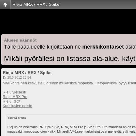
Rieju MRX / RRX / Spike
Alueen säännöt
Tälle pääalueelle kirjoitetaan ne
merkkikohtaiset
asiat
Mikäli pyörällesi on listassa ala-alue, käy
Rieju MRX / RRX / Spike
20.5.2012 23:54
Mallikohtainen keskustelu otsikon mukaisista mopoista.
Tietopankista
löytyy useit
Rieju yleisesti
Rieju MRX Pro
Rieju RRX
Kuristusten poisto
Yleistä tietoa
Riejulla on viisi mallia RR, Spike SM, RRX, MRX Pro ja SMX Pro. Pro malleissa on on kai
muussakin mopossa, joten kaikki Minarelli AM6:seen tarkoitetut osat menevät, sylinterit