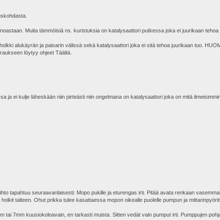
toskohdasta.
noastaan. Muita tämmöisiä ns. kuristuksia on katalysaattori putkessa joka ei juurikaan tehoa
holkki alukäyrän ja paisarin välissä sekä katalysaattori joka ei sitä tehoa juurikaan tuo. HU
raukseen löytyy ohjeet Täältä.
a ja ei kulje läheskään niin pirteästi niin ongelmana on katalysaattori joka on mitä ilmeisimmin
aihto tapahtuu seuraavanlaisesti: Mopo pukille ja eturengas irti. Pitää avata renkaan vasemma
holkit talteen. Ohut prikka tulee kasattaessa mopon oikealle puolelle pumpun ja mittarinpyöritt
6mm tai 7mm kuusiokoloavain, en tarkasti muista. Sitten vedät vain pumput irti. Pumppujen pohj