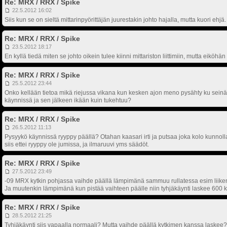
Re: MRX / RRX / Spike
22.5.2012 16:02
Siis kun se on sieltä mittarinpyörittäjän juurestakin johto hajalla, mutta kuori ehjä.
Re: MRX / RRX / Spike
23.5.2012 18:17
En kyllä tiedä miten se johto oikein tulee kiinni mittariston liittimiin, mutta eiköhän
Re: MRX / RRX / Spike
25.5.2012 23:44
Onko kellään tietoa mikä riejussa vikana kun kesken ajon meno pysähty ku seinää
käynnissä ja sen jälkeen ikään kuin tukehtuu?
Re: MRX / RRX / Spike
26.5.2012 11:13
Pysyykö käynnissä ryyppy päällä? Otahan kaasari irti ja putsaa joka kolo kunnolla
siis ettei ryyppy ole jumissa, ja ilmaruuvi yms säädöt.
Re: MRX / RRX / Spike
27.5.2012 23:49
-09 MRX kytkin pohjassa vaihde päällä lämpimänä sammuu rullatessa esim liiken
Ja muutenkin lämpimänä kun pistää vaihteen päälle niin tyhjäkäynti laskee 600 
Re: MRX / RRX / Spike
28.5.2012 21:25
Tyhjäkäynti siis vapaalla normaali? Mutta vaihde päällä kytkimen kanssa laskee? J