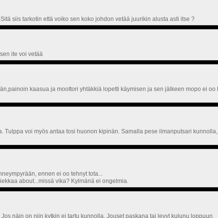
 Sitä siis tarkotin että voiko sen koko johdon vetää juurikin alusta asti itse ?
 sen ite voi vetää
n,painoin kaasua ja moottori yhtäkkiä lopetti käymisen ja sen jälkeen mopo ei oo l
. Tulppa voi myös antaa tosi huonon kipinän. Samalla pese ilmanputsari kunnolla, ja
neympyrään, ennen ei oo tehnyt tota...
kiekkaa about...missä vika? Kylmänä ei ongelmia.
os näin on niin kytkin ei tartu kunnolla. Jouset paskana tai levyt kulunu loppuun.