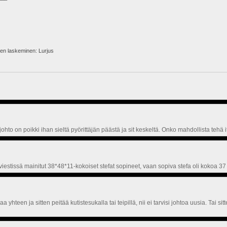
en laskeminen: Lurjus
ohto on poikki ihan sieltä pyörittäjän päästä ja sit keskeltä. Onko mahdollista tehä ite
stissä mainitut 38*48*11-kokoiset stefat sopineet, vaan sopiva stefa oli kokoa 37 X 4
hteen ja sitten peitää kutistesukalla tai teipillä, nii ei tarvisi johtoa uusia. Tai sitt