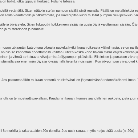
 on holkit, jotka tippuvat herkästi. Pidä ne tallessa.
deillä vetämällä. Sitten näätkin stefan pumpun sisällä siinä reunalla. Päällä on metallirinkula e
eisselillä vääntämällä ja nitkuttamalla, jos kaveri pitää kiinni tai laitat pumpun ruuvipenkkiin.
älle ja öljyä stefa. Sitten liukuputki holkkeineen sisään ja uusia öljyjä valuttamaan sisään. Öl
en ja muttereineen ja baanalle.
 mopon takaapäin katsottuna oikealta puolelta kytkinkopan oikeasta yläkulmasta, se on parilla 4m
os on niin se kannattaa ehdottomasti vaihtaa uuteen koska kone hajoaa mikäli vaijeri katkeaa 
en ja vihreä tarkoittavat viivoja missä öljypumpun pitäisi olla. Eli sinisen ja punaisen viivan 
istämällä saa enemmän öljyä ja löysäämällä tietenkin toisinpäin. Kun öljypumpun viivat ovat k
s paisuntasäiliön mukaan nestettä on riittävästi, on järjestelmässä todennäköisesti ilmaa. Ty
ulla on termostaatti paikallaan. Kaada niin kauan, kunnes jäähdyttimen aukosta, josta juuri otit
 6e nurkilla ja takarattaiden 20e tienoilla. Jos uusit rattaat, myös ketjut pitää uusia (n. 20e)