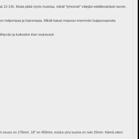
ä 12-13h. Mutta pitää myös muistaa, mikäli "lyhennät" välejäsi edellämainituin tavoin,
Se on helpompaa ja halvempaa. Mikäli haluat mopoosi enemmän huippunopeutta
 kiihtyvän ja kulkeekin ihan mukavasti
nkaan osuus on 176mm. 18" on 450mm, koska yksi tuuma on noin 25mm. Nämä sitten